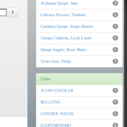
Acahuana Quispe, Juan
1
Callisaya Pocoaca, Vladimir
1
Castañeta Quispe, Sergio Ramiro
1
Choque Calderón, Leydi Lizeth
1
Quispe Angulo, River Mateo
1
Terán Gezn, Felipe
1
Título
ACOSO ESCOLAR
1
BULLYING
1
CONTROL SOCIAL
1
ECOFEMINISMO
1