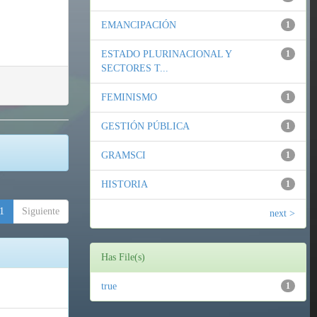
EMANCIPACIÓN
1
ESTADO PLURINACIONAL Y
1
SECTORES T...
FEMINISMO
1
GESTIÓN PÚBLICA
1
GRAMSCI
1
HISTORIA
1
1
Siguiente
next >
Has File(s)
true
1