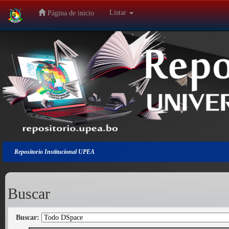
Listar
Página de inicio
Salir
de
la
navegación
Repositorio Institucional UPEA
Buscar
Buscar: