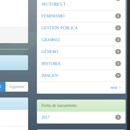
SECTORES T...
FEMINISMO
1
GESTIÓN PÚBLICA
1
GRAMSCI
1
GÉNERO
1
HISTORIA
1
IMAGEN
1
1
Siguiente
next >
Fecha de lanzamiento
2017
1