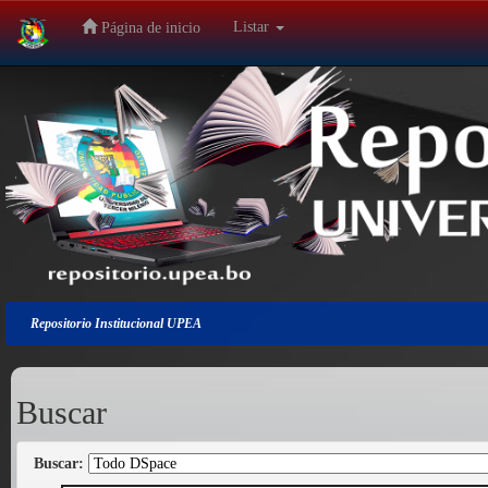
Listar
Página de inicio
Salir
de
la
navegación
Repositorio Institucional UPEA
Buscar
Buscar: