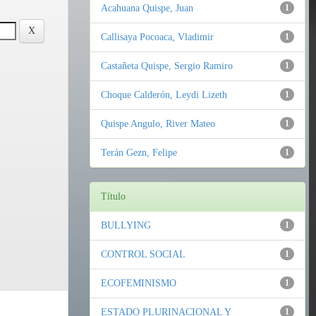
Acahuana Quispe, Juan
1
Callisaya Pocoaca, Vladimir
1
Castañeta Quispe, Sergio Ramiro
1
Choque Calderón, Leydi Lizeth
1
Quispe Angulo, River Mateo
1
Terán Gezn, Felipe
1
Título
BULLYING
1
CONTROL SOCIAL
1
ECOFEMINISMO
1
ESTADO PLURINACIONAL Y
1