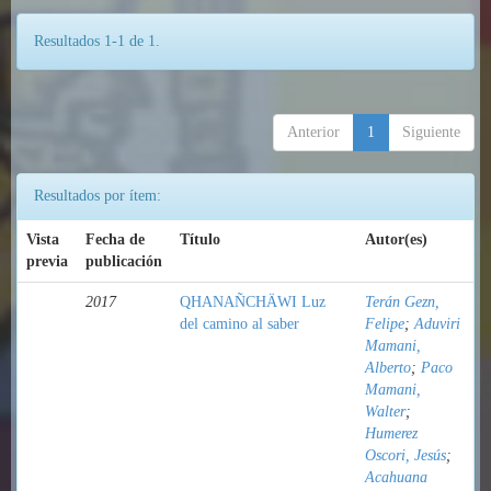
Resultados 1-1 de 1.
Anterior
1
Siguiente
Resultados por ítem:
Vista
Fecha de
Título
Autor(es)
previa
publicación
2017
QHANAÑCHÄWI Luz
Terán Gezn,
del camino al saber
Felipe
;
Aduviri
Mamani,
Alberto
;
Paco
Mamani,
Walter
;
Humerez
Oscori, Jesús
;
Acahuana