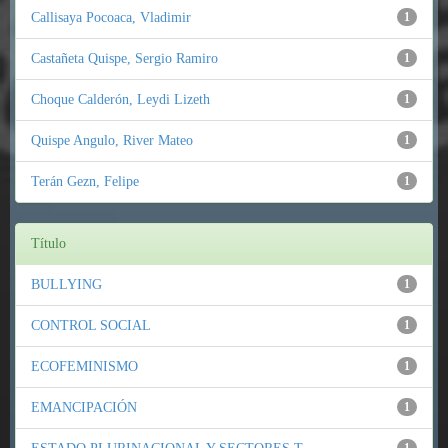
Callisaya Pocoaca, Vladimir
1
Castañeta Quispe, Sergio Ramiro
1
Choque Calderón, Leydi Lizeth
1
Quispe Angulo, River Mateo
1
Terán Gezn, Felipe
1
Título
BULLYING
1
CONTROL SOCIAL
1
ECOFEMINISMO
1
EMANCIPACIÓN
1