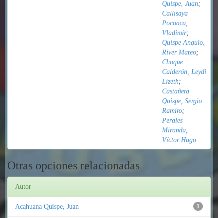
Quispe, Juan
;
Callisaya
Pocoaca,
Vladimir
;
Quispe Angulo,
River Mateo
;
Choque
Calderón, Leydi
Lizeth
;
Castañeta
Quispe, Sergio
Ramiro
;
Perales
Miranda,
Víctor Hugo
Otras opciones relacionadas
Autor
Acahuana Quispe, Juan
1