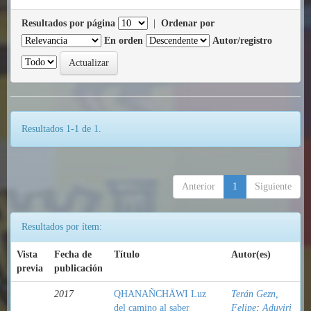
Resultados por página
|
Ordenar por
En orden
Autor/registro
Resultados 1-1 de 1.
Anterior
1
Siguiente
Resultados por ítem:
Vista
Fecha de
Título
Autor(es)
previa
publicación
2017
QHANAÑCHÄWI Luz
Terán Gezn,
del camino al saber
Felipe
;
Aduviri