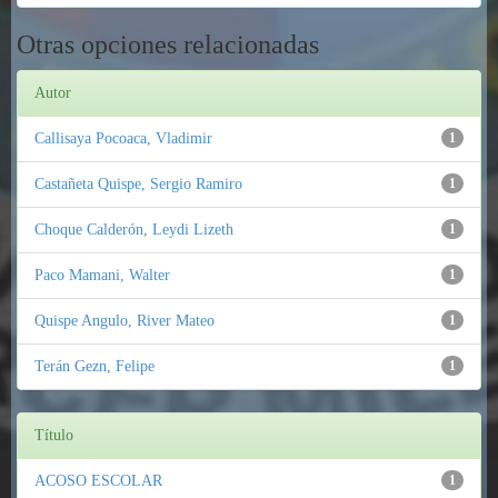
Otras opciones relacionadas
Autor
Callisaya Pocoaca, Vladimir
1
Castañeta Quispe, Sergio Ramiro
1
Choque Calderón, Leydi Lizeth
1
Paco Mamani, Walter
1
Quispe Angulo, River Mateo
1
Terán Gezn, Felipe
1
Título
ACOSO ESCOLAR
1