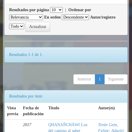
Resultados por página
|
Ordenar por
En orden
Autor/registro
Resultados 1-1 de 1.
Anterior
1
Siguiente
Resultados por ítem:
Vista
Fecha de
Título
Autor(es)
previa
publicación
2017
QHANAÑCHÄWI Luz
Terán Gezn,
del camino al saber
Felipe
;
Aduviri