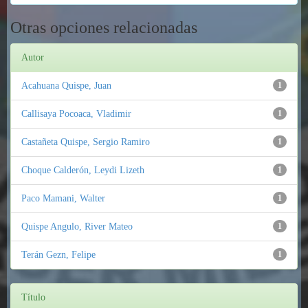
Otras opciones relacionadas
Autor
Acahuana Quispe, Juan
1
Callisaya Pocoaca, Vladimir
1
Castañeta Quispe, Sergio Ramiro
1
Choque Calderón, Leydi Lizeth
1
Paco Mamani, Walter
1
Quispe Angulo, River Mateo
1
Terán Gezn, Felipe
1
Título