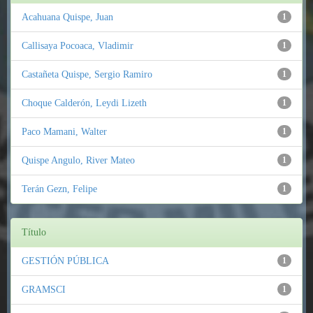
Acahuana Quispe, Juan
1
Callisaya Pocoaca, Vladimir
1
Castañeta Quispe, Sergio Ramiro
1
Choque Calderón, Leydi Lizeth
1
Paco Mamani, Walter
1
Quispe Angulo, River Mateo
1
Terán Gezn, Felipe
1
Título
GESTIÓN PÚBLICA
1
GRAMSCI
1