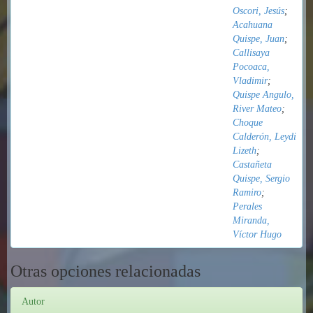
Oscori, Jesús
;
Acahuana
Quispe, Juan
;
Callisaya
Pocoaca,
Vladimir
;
Quispe Angulo,
River Mateo
;
Choque
Calderón, Leydi
Lizeth
;
Castañeta
Quispe, Sergio
Ramiro
;
Perales
Miranda,
Víctor Hugo
Otras opciones relacionadas
Autor