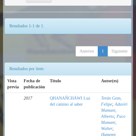
Resultados 1-1 de 1.
Anterior
1
Siguiente
Resultados por ítem:
Vista
Fecha de
Título
Autor(es)
previa
publicación
2017
QHANAÑCHÄWI Luz
Terán Gezn,
del camino al saber
Felipe
;
Aduviri
Mamani,
Alberto
;
Paco
Mamani,
Walter
;
Humerez