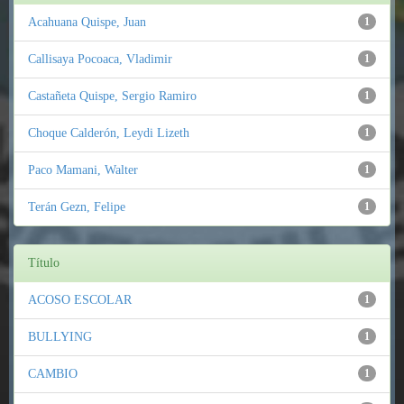
Acahuana Quispe, Juan
1
Callisaya Pocoaca, Vladimir
1
Castañeta Quispe, Sergio Ramiro
1
Choque Calderón, Leydi Lizeth
1
Paco Mamani, Walter
1
Terán Gezn, Felipe
1
Título
ACOSO ESCOLAR
1
BULLYING
1
CAMBIO
1