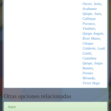
Oscori, Jesús
;
Acahuana
Quispe, Juan
;
Callisaya
Pocoaca,
Vladimir
;
Quispe Angulo,
River Mateo
;
Choque
Calderón, Leydi
Lizeth
;
Castañeta
Quispe, Sergio
Ramiro
;
Perales
Miranda,
Víctor Hugo
Otras opciones relacionadas
Autor