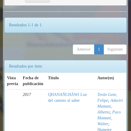
Resultados 1-1 de 1.
Anterior
1
Siguiente
Resultados por ítem:
Vista
Fecha de
Título
Autor(es)
previa
publicación
2017
QHANAÑCHÄWI Luz
Terán Gezn,
del camino al saber
Felipe
;
Aduviri
Mamani,
Alberto
;
Paco
Mamani,
Walter
;
Humerez