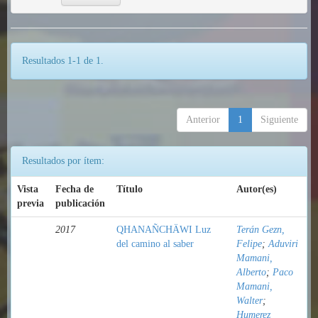
Resultados 1-1 de 1.
Anterior
1
Siguiente
Resultados por ítem:
Vista
Fecha de
Título
Autor(es)
previa
publicación
2017
QHANAÑCHÄWI Luz
Terán Gezn,
del camino al saber
Felipe
;
Aduviri
Mamani,
Alberto
;
Paco
Mamani,
Walter
;
Humerez