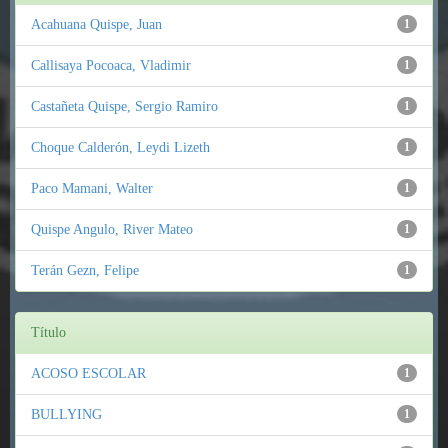
Acahuana Quispe, Juan
1
Callisaya Pocoaca, Vladimir
1
Castañeta Quispe, Sergio Ramiro
1
Choque Calderón, Leydi Lizeth
1
Paco Mamani, Walter
1
Quispe Angulo, River Mateo
1
Terán Gezn, Felipe
1
Título
ACOSO ESCOLAR
1
BULLYING
1