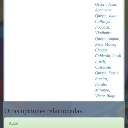
Oscori, Jesús
;
Acahuana
Quispe, Juan
;
Callisaya
Pocoaca,
Vladimir
;
Quispe Angulo,
River Mateo
;
Choque
Calderón, Leydi
Lizeth
;
Castañeta
Quispe, Sergio
Ramiro
;
Perales
Miranda,
Víctor Hugo
Otras opciones relacionadas
Autor