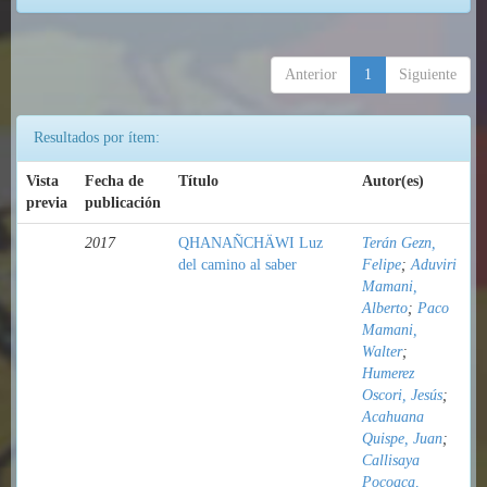
Anterior
1
Siguiente
Resultados por ítem:
Vista
Fecha de
Título
Autor(es)
previa
publicación
2017
QHANAÑCHÄWI Luz
Terán Gezn,
del camino al saber
Felipe
;
Aduviri
Mamani,
Alberto
;
Paco
Mamani,
Walter
;
Humerez
Oscori, Jesús
;
Acahuana
Quispe, Juan
;
Callisaya
Pocoaca,