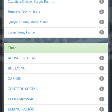
Castañeta Quispe, Sergio Ramiro
1
Humerez Oscori, Jesús
1
Quispe Angulo, River Mateo
1
Terán Gezn, Felipe
1
Título
ACOSO ESCOLAR
1
BULLYING
1
CAMBIO
1
CONTROL SOCIAL
1
ECOFEMINISMO
1
EMANCIPACIÓN
1