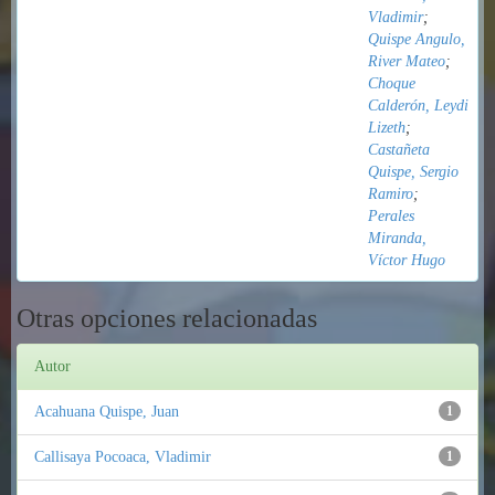
Vladimir
;
Quispe Angulo,
River Mateo
;
Choque
Calderón, Leydi
Lizeth
;
Castañeta
Quispe, Sergio
Ramiro
;
Perales
Miranda,
Víctor Hugo
Otras opciones relacionadas
Autor
Acahuana Quispe, Juan
1
Callisaya Pocoaca, Vladimir
1