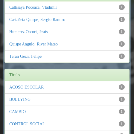
Callisaya Pocoaca, Vladimir
1
Castañeta Quispe, Sergio Ramiro
1
Humerez Oscori, Jesús
1
Quispe Angulo, River Mateo
1
Terán Gezn, Felipe
1
Título
ACOSO ESCOLAR
1
BULLYING
1
CAMBIO
1
CONTROL SOCIAL
1