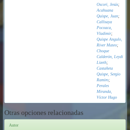
Oscori, Jesús
;
Acahuana
Quispe, Juan
;
Callisaya
Pocoaca,
Vladimir
;
Quispe Angulo,
River Mateo
;
Choque
Calderón, Leydi
Lizeth
;
Castañeta
Quispe, Sergio
Ramiro
;
Perales
Miranda,
Víctor Hugo
Otras opciones relacionadas
Autor