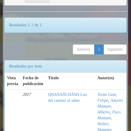
Resultados 1-1 de 1.
Anterior
1
Siguiente
Resultados por ítem:
Vista
Fecha de
Título
Autor(es)
previa
publicación
2017
QHANAÑCHÄWI Luz
Terán Gezn,
del camino al saber
Felipe
;
Aduviri
Mamani,
Alberto
;
Paco
Mamani,
Walter
;
Humerez