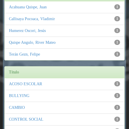
Acahuana Quispe, Juan
1
Callisaya Pocoaca, Vladimir
1
Humerez Oscori, Jesús
1
Quispe Angulo, River Mateo
1
Terán Gezn, Felipe
1
Título
ACOSO ESCOLAR
1
BULLYING
1
CAMBIO
1
CONTROL SOCIAL
1