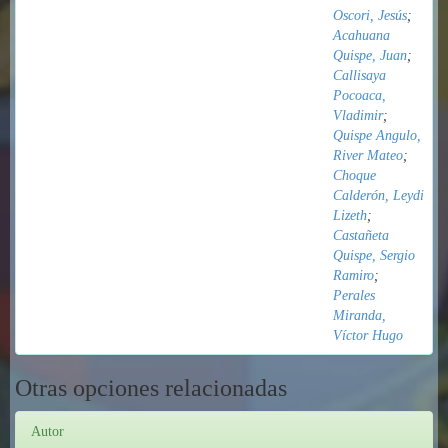
Oscori, Jesús
;
Acahuana
Quispe, Juan
;
Callisaya
Pocoaca,
Vladimir
;
Quispe Angulo,
River Mateo
;
Choque
Calderón, Leydi
Lizeth
;
Castañeta
Quispe, Sergio
Ramiro
;
Perales
Miranda,
Víctor Hugo
Otras opciones relacionadas
Autor