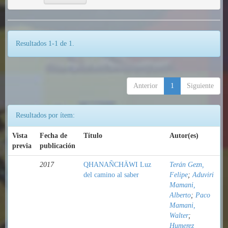
Resultados 1-1 de 1.
Anterior
1
Siguiente
Resultados por ítem:
Vista
Fecha de
Título
Autor(es)
previa
publicación
2017
QHANAÑCHÄWI Luz
Terán Gezn,
del camino al saber
Felipe
;
Aduviri
Mamani,
Alberto
;
Paco
Mamani,
Walter
;
Humerez