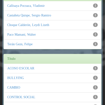
Callisaya Pocoaca, Vladimir
1
Castañeta Quispe, Sergio Ramiro
1
Choque Calderón, Leydi Lizeth
1
Paco Mamani, Walter
1
Terán Gezn, Felipe
1
Título
ACOSO ESCOLAR
1
BULLYING
1
CAMBIO
1
CONTROL SOCIAL
1