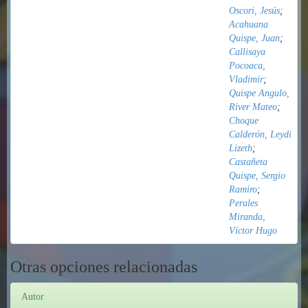
Oscori, Jesús
;
Acahuana
Quispe, Juan
;
Callisaya
Pocoaca,
Vladimir
;
Quispe Angulo,
River Mateo
;
Choque
Calderón, Leydi
Lizeth
;
Castañeta
Quispe, Sergio
Ramiro
;
Perales
Miranda,
Víctor Hugo
Otras opciones relacionadas
Autor