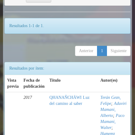
Resultados 1-1 de 1.
Anterior
1
Siguiente
Resultados por ítem:
Vista
Fecha de
Título
Autor(es)
previa
publicación
2017
QHANAÑCHÄWI Luz
Terán Gezn,
del camino al saber
Felipe
;
Aduviri
Mamani,
Alberto
;
Paco
Mamani,
Walter
;
Humerez