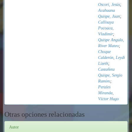
Oscori, Jesús
;
Acahuana
Quispe, Juan
;
Callisaya
Pocoaca,
Vladimir
;
Quispe Angulo,
River Mateo
;
Choque
Calderón, Leydi
Lizeth
;
Castañeta
Quispe, Sergio
Ramiro
;
Perales
Miranda,
Víctor Hugo
Otras opciones relacionadas
Autor