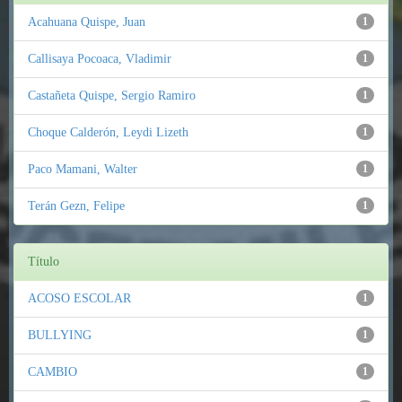
Acahuana Quispe, Juan
1
Callisaya Pocoaca, Vladimir
1
Castañeta Quispe, Sergio Ramiro
1
Choque Calderón, Leydi Lizeth
1
Paco Mamani, Walter
1
Terán Gezn, Felipe
1
Título
ACOSO ESCOLAR
1
BULLYING
1
CAMBIO
1