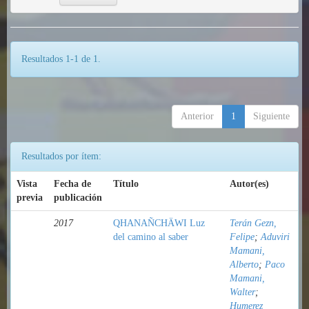
Resultados 1-1 de 1.
Anterior
1
Siguiente
Resultados por ítem:
Vista
Fecha de
Título
Autor(es)
previa
publicación
2017
QHANAÑCHÄWI Luz
Terán Gezn,
del camino al saber
Felipe
;
Aduviri
Mamani,
Alberto
;
Paco
Mamani,
Walter
;
Humerez