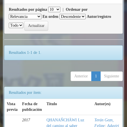
Resultados por página
|
Ordenar por
En orden
Autor/registro
Resultados 1-1 de 1.
Anterior
1
Siguiente
Resultados por ítem:
Vista
Fecha de
Título
Autor(es)
previa
publicación
2017
QHANAÑCHÄWI Luz
Terán Gezn,
del camino al saber
Felipe
;
Aduviri