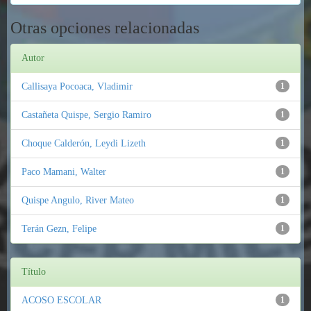
Otras opciones relacionadas
Autor
Callisaya Pocoaca, Vladimir
1
Castañeta Quispe, Sergio Ramiro
1
Choque Calderón, Leydi Lizeth
1
Paco Mamani, Walter
1
Quispe Angulo, River Mateo
1
Terán Gezn, Felipe
1
Título
ACOSO ESCOLAR
1