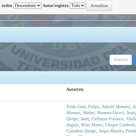
 orden
Autor/registro
Anterior
Autor(es)
Terán Gezn, Felipe
;
Aduviri Mamani, Al
Mamani, Walter
;
Humerez Oscori, Jesús
Quispe, Juan
;
Callisaya Pocoaca, Vladi
Angulo, River Mateo
;
Choque Calderón,
Castañeta Quispe, Sergio Ramiro
;
Peral