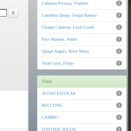
Callisaya Pocoaca, Vladimir
1
Castañeta Quispe, Sergio Ramiro
1
Choque Calderón, Leydi Lizeth
1
Paco Mamani, Walter
1
Quispe Angulo, River Mateo
1
Terán Gezn, Felipe
1
Título
ACOSO ESCOLAR
1
BULLYING
1
CAMBIO
1
CONTROL SOCIAL
1