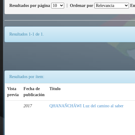
Resultados por página
|
Ordenar por
En
Resultados 1-1 de 1.
Resultados por ítem:
Vista
Fecha de
Título
previa
publicación
2017
QHANAÑCHÄWI Luz del camino al saber