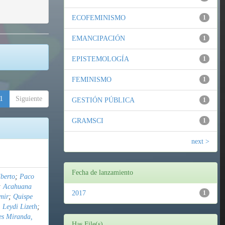
ECOFEMINISMO
1
EMANCIPACIÓN
1
EPISTEMOLOGÍA
1
FEMINISMO
1
1
Siguiente
GESTIÓN PÚBLICA
1
GRAMSCI
1
next >
Fecha de lanzamiento
berto
;
Paco
;
Acahuana
2017
1
mir
;
Quispe
 Leydi Lizeth
;
es Miranda,
Has File(s)