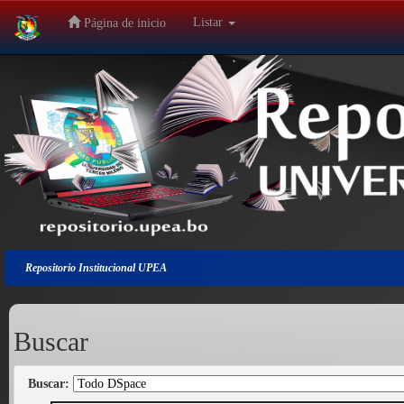
Listar
Página de inicio
Salir
de
la
navegación
Repositorio Institucional UPEA
Buscar
Buscar: