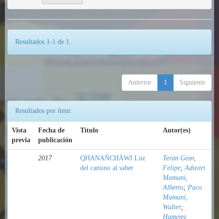
Resultados 1-1 de 1.
Anterior
1
Siguiente
Resultados por ítem:
Vista
Fecha de
Título
Autor(es)
previa
publicación
2017
QHANAÑCHÄWI Luz
Terán Gezn,
del camino al saber
Felipe
;
Aduviri
Mamani,
Alberto
;
Paco
Mamani,
Walter
;
Humerez