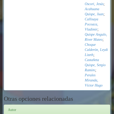
Oscori, Jesús
;
Acahuana
Quispe, Juan
;
Callisaya
Pocoaca,
Vladimir
;
Quispe Angulo,
River Mateo
;
Choque
Calderón, Leydi
Lizeth
;
Castañeta
Quispe, Sergio
Ramiro
;
Perales
Miranda,
Víctor Hugo
Otras opciones relacionadas
Autor