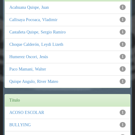
Acahuana Quispe, Juan
1
Callisaya Pocoaca, Vladimir
1
Castañeta Quispe, Sergio Ramiro
1
Choque Calderón, Leydi Lizeth
1
Humerez Oscori, Jesús
1
Paco Mamani, Walter
1
Quispe Angulo, River Mateo
1
Título
ACOSO ESCOLAR
1
BULLYING
1