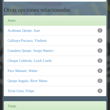
Otras opciones relacionadas
Autor
Acahuana Quispe, Juan
1
Callisaya Pocoaca, Vladimir
1
Castañeta Quispe, Sergio Ramiro
1
Choque Calderón, Leydi Lizeth
1
Paco Mamani, Walter
1
Quispe Angulo, River Mateo
1
Terán Gezn, Felipe
1
Título