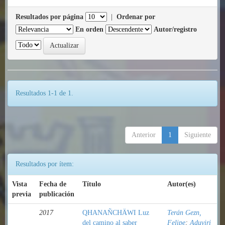
Resultados por página
|
Ordenar por
En orden
Autor/registro
Resultados 1-1 de 1.
Anterior
1
Siguiente
Resultados por ítem:
Vista
Fecha de
Título
Autor(es)
previa
publicación
2017
QHANAÑCHÄWI Luz
Terán Gezn,
del camino al saber
Felipe
;
Aduviri