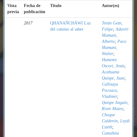
Vista
Fecha de
Título
Autor(es)
previa
publicación
2017
QHANAÑCHÄWI Luz
Terán Gezn,
del camino al saber
Felipe
;
Aduviri
Mamani,
Alberto
;
Paco
Mamani,
Walter
;
Humerez
Oscori, Jesús
;
Acahuana
Quispe, Juan
;
Callisaya
Pocoaca,
Vladimir
;
Quispe Angulo,
River Mateo
;
Choque
Calderón, Leydi
Lizeth
;
Castañeta