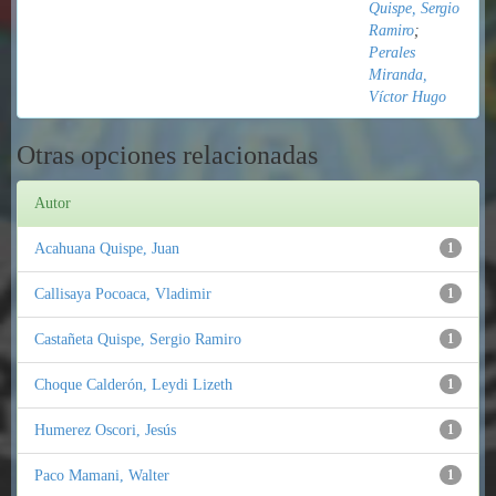
Quispe, Sergio
Ramiro
;
Perales
Miranda,
Víctor Hugo
Otras opciones relacionadas
Autor
Acahuana Quispe, Juan
1
Callisaya Pocoaca, Vladimir
1
Castañeta Quispe, Sergio Ramiro
1
Choque Calderón, Leydi Lizeth
1
Humerez Oscori, Jesús
1
Paco Mamani, Walter
1