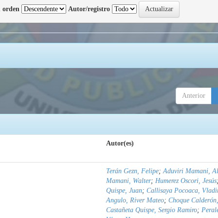
 orden
Autor/registro
Anterior
Autor(es)
Terán Gezn, Felipe
;
Aduviri Mamani, Al
Mamani, Walter
;
Humerez Oscori, Jesús
Quispe, Juan
;
Callisaya Pocoaca, Vladi
Angulo, River Mateo
;
Choque Calderón,
Castañeta Quispe, Sergio Ramiro
;
Peral