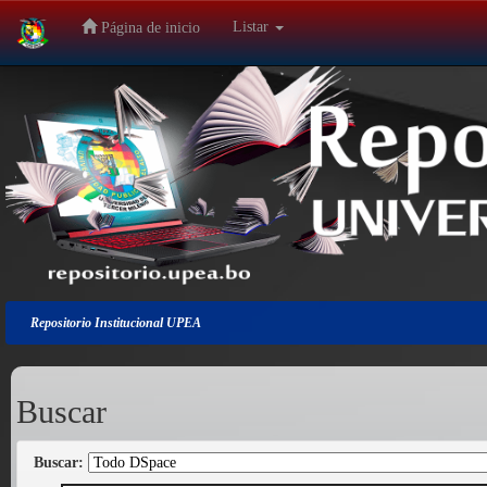
Listar
Página de inicio
Salir
de
la
navegación
Repositorio Institucional UPEA
Buscar
Buscar: