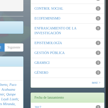
CONTROL SOCIAL
1
ECOFEMINISMO
1
ENFRASCAMIENTO DE LA
1
INVESTIGACIÓN
EPISTEMOLOGÍA
1
1
Siguiente
GESTIÓN PÚBLICA
1
GRAMSCI
1
GÉNERO
1
next >
berto
;
Paco
;
Acahuana
mir
;
Quispe
Fecha de lanzamiento
 Leydi Lizeth
;
es Miranda,
2017
1