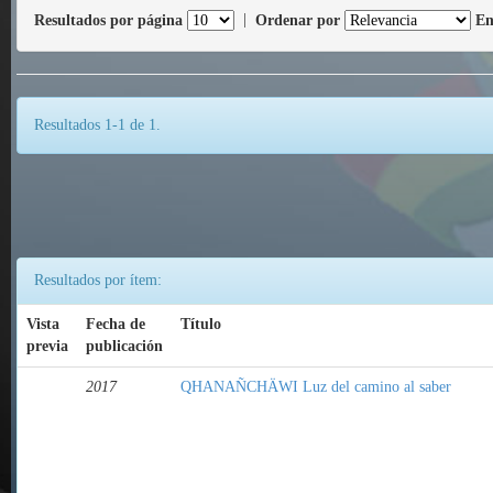
Resultados por página
|
Ordenar por
En
Resultados 1-1 de 1.
Resultados por ítem:
Vista
Fecha de
Título
previa
publicación
2017
QHANAÑCHÄWI Luz del camino al saber