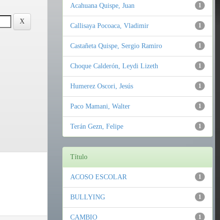
Acahuana Quispe, Juan
1
Callisaya Pocoaca, Vladimir
1
Castañeta Quispe, Sergio Ramiro
1
Choque Calderón, Leydi Lizeth
1
Humerez Oscori, Jesús
1
Paco Mamani, Walter
1
Terán Gezn, Felipe
1
Título
ACOSO ESCOLAR
1
BULLYING
1
CAMBIO
1