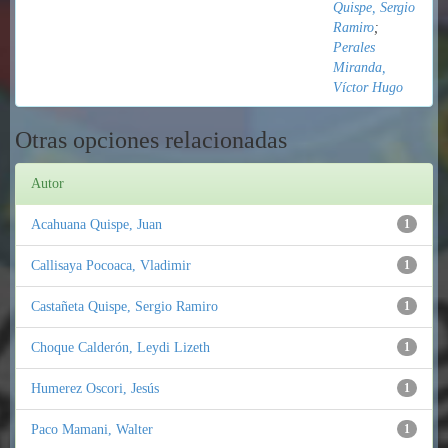
Quispe, Sergio
Ramiro
;
Perales
Miranda,
Víctor Hugo
Otras opciones relacionadas
Autor
Acahuana Quispe, Juan
1
Callisaya Pocoaca, Vladimir
1
Castañeta Quispe, Sergio Ramiro
1
Choque Calderón, Leydi Lizeth
1
Humerez Oscori, Jesús
1
Paco Mamani, Walter
1