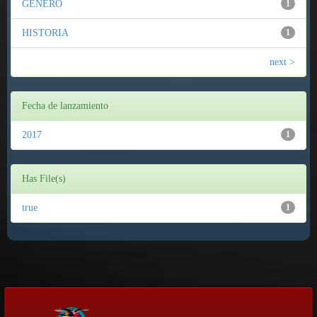
GÉNERO
1
HISTORIA
1
next >
Fecha de lanzamiento
2017
1
Has File(s)
true
1