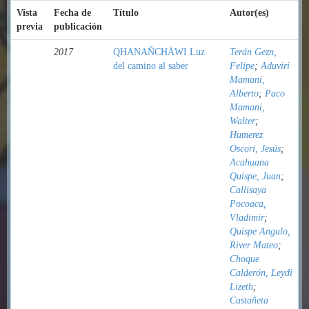
Vista
Fecha de
Título
Autor(es)
previa
publicación
2017
QHANAÑCHÄWI Luz
Terán Gezn,
del camino al saber
Felipe
;
Aduviri
Mamani,
Alberto
;
Paco
Mamani,
Walter
;
Humerez
Oscori, Jesús
;
Acahuana
Quispe, Juan
;
Callisaya
Pocoaca,
Vladimir
;
Quispe Angulo,
River Mateo
;
Choque
Calderón, Leydi
Lizeth
;
Castañeta