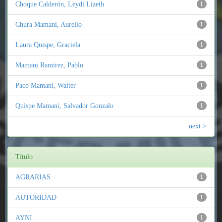
Choque Calderón, Leydi Lizeth
1
Chura Mamani, Aurelio
1
Laura Quispe, Graciela
1
Mamani Ramirez, Pablo
1
Paco Mamani, Walter
1
Quispe Mamani, Salvador Gonzalo
1
next >
Título
AGRARIAS
1
AUTORIDAD
1
AYNI
1