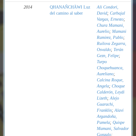
2014
QHANAÑCHÄWI Luz
Ali Condori,
del camino al saber
David
;
Carbajal
Vargas, Ernesto
;
Chura Mamani,
Aurelio
;
Mamani
Ramirez, Pablo
;
Ruilova Zegarra,
Osvaldo
;
Terán
Gezn, Felipe
;
Turpo
Choquehuanca,
Aureliano
;
Calcina Roque,
Angela
;
Choque
Calderón, Leydi
Lizeth
;
Alejo
Guarachi,
Franklin
;
Alavi
Argandoña,
Pamela
;
Quispe
Mamani, Salvador
Gonzalo
;