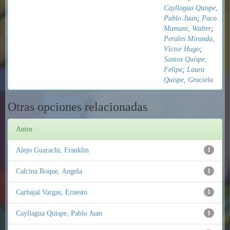
Cayllagua Quispe,
Pablo Juan
;
Paco
Mamani, Walter
;
Perales Miranda,
Víctor Hugo
;
Santos Quispe,
Felipe
;
Laura
Quispe, Graciela
Otras opciones relacionadas
Autor
Alejo Guarachi, Franklin
1
Calcina Roque, Angela
1
Carbajal Vargas, Ernesto
1
Cayllagua Quispe, Pablo Juan
1