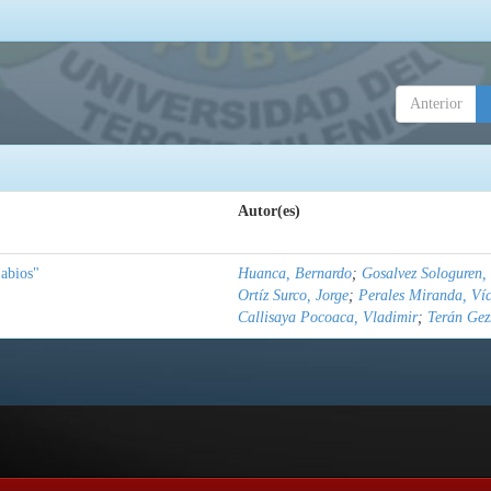
Anterior
Autor(es)
abios"
Huanca, Bernardo
;
Gosalvez Sologuren,
Ortíz Surco, Jorge
;
Perales Miranda, Ví
Callisaya Pocoaca, Vladimir
;
Terán Gez