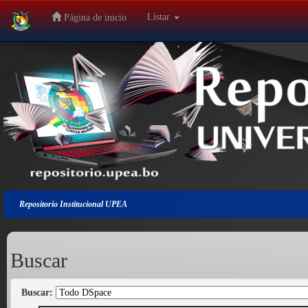
Listar
Página de inicio
Salir
de
la
navegación
Repositorio Institucional UPEA
Buscar
Buscar: