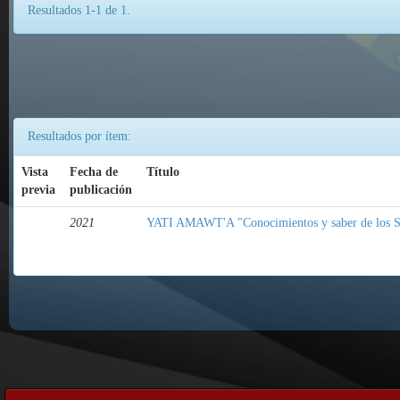
Resultados 1-1 de 1.
Resultados por ítem:
Vista
Fecha de
Título
previa
publicación
2021
YATI AMAWT'A "Conocimientos y saber de los S