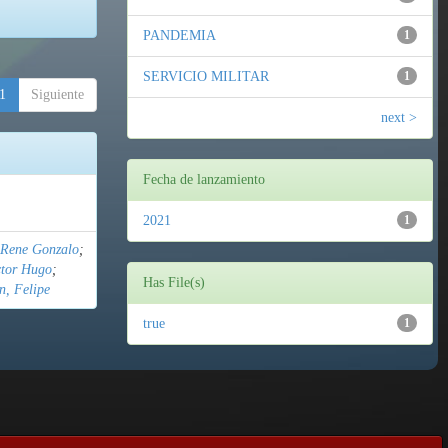
PANDEMIA
1
SERVICIO MILITAR
1
1
Siguiente
next >
Fecha de lanzamiento
2021
1
 Rene Gonzalo
;
ctor Hugo
;
Has File(s)
n, Felipe
true
1