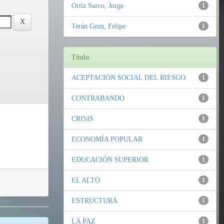
Ortíz Surco, Jorge
1
Terán Gezn, Felipe
1
Título
ACEPTACIÓN SOCIAL DEL RIESGO
1
CONTRABANDO
1
CRISIS
1
ECONOMÍA POPULAR
1
EDUCACIÓN SUPERIOR
1
EL ALTO
1
ESTRUCTURA
1
LA PAZ
1