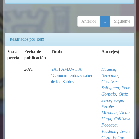
Anterior
1
Siguiente
Resultados por ítem:
Vista
Fecha de
Título
Autor(es)
previa
publicación
2021
YATI AMAWT'A
Huanca,
"Conocimientos y saber
Bernardo
;
de los Sabios"
Gosalvez
Sologuren, Rene
Gonzalo
;
Ortíz
Surco, Jorge
;
Perales
Miranda, Víctor
Hugo
;
Callisaya
Pocoaca,
Vladimir
;
Terán
Gezn, Felipe