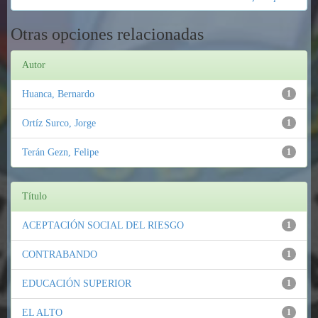
Otras opciones relacionadas
Autor
Huanca, Bernardo
1
Ortíz Surco, Jorge
1
Terán Gezn, Felipe
1
Título
ACEPTACIÓN SOCIAL DEL RIESGO
1
CONTRABANDO
1
EDUCACIÓN SUPERIOR
1
EL ALTO
1