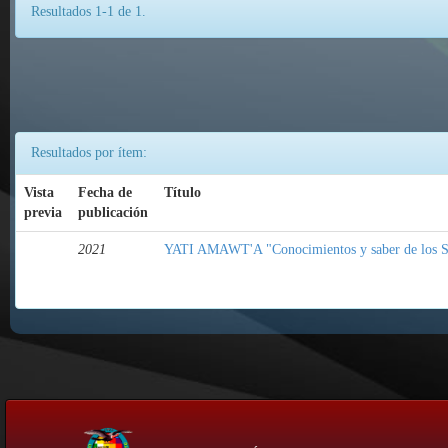
Resultados 1-1 de 1.
Resultados por ítem:
Vista
Fecha de
Título
previa
publicación
2021
YATI AMAWT'A "Conocimientos y saber de los S