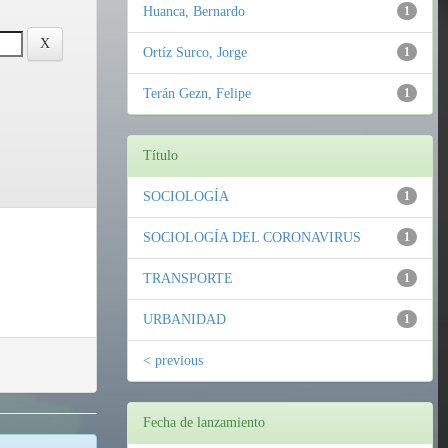
Huanca, Bernardo
1
Ortíz Surco, Jorge
1
Terán Gezn, Felipe
1
Título
SOCIOLOGÍA
1
SOCIOLOGÍA DEL CORONAVIRUS
1
TRANSPORTE
1
URBANIDAD
1
< previous
Fecha de lanzamiento