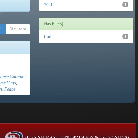
2021
1
Has File(s)
1
Siguiente
true
1
 Rene Gonzalo
;
ctor Hugo
;
n, Felipe
SIE (SISTEMAS DE INFORMACIÓN & ESTADÍSTICA)