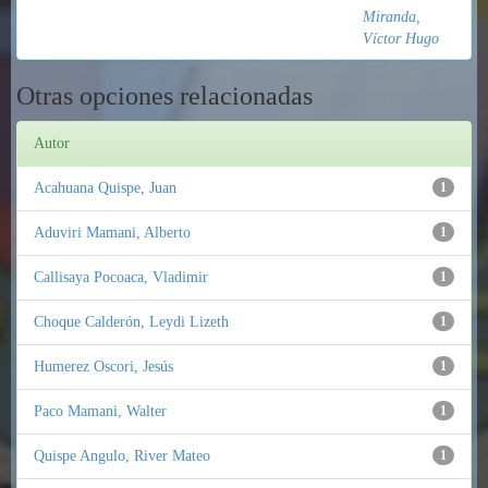
Miranda,
Víctor Hugo
Otras opciones relacionadas
Autor
Acahuana Quispe, Juan
1
Aduviri Mamani, Alberto
1
Callisaya Pocoaca, Vladimir
1
Choque Calderón, Leydi Lizeth
1
Humerez Oscori, Jesús
1
Paco Mamani, Walter
1
Quispe Angulo, River Mateo
1