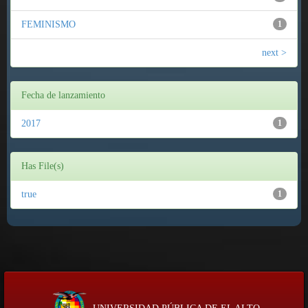
FEMINISMO
1
next >
Fecha de lanzamiento
2017
1
Has File(s)
true
1