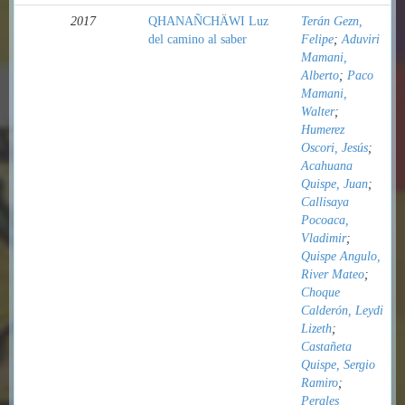
2017
QHANAÑCHÄWI Luz
Terán Gezn,
del camino al saber
Felipe
;
Aduviri
Mamani,
Alberto
;
Paco
Mamani,
Walter
;
Humerez
Oscori, Jesús
;
Acahuana
Quispe, Juan
;
Callisaya
Pocoaca,
Vladimir
;
Quispe Angulo,
River Mateo
;
Choque
Calderón, Leydi
Lizeth
;
Castañeta
Quispe, Sergio
Ramiro
;
Perales