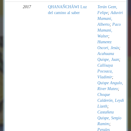
2017
QHANAÑCHÄWI Luz
Terán Gezn,
del camino al saber
Felipe
;
Aduviri
Mamani,
Alberto
;
Paco
Mamani,
Walter
;
Humerez
Oscori, Jesús
;
Acahuana
Quispe, Juan
;
Callisaya
Pocoaca,
Vladimir
;
Quispe Angulo,
River Mateo
;
Choque
Calderón, Leydi
Lizeth
;
Castañeta
Quispe, Sergio
Ramiro
;
Perales