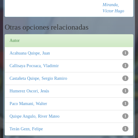
Miranda,
Víctor Hugo
Otras opciones relacionadas
Autor
Acahuana Quispe, Juan
1
Callisaya Pocoaca, Vladimir
1
Castañeta Quispe, Sergio Ramiro
1
Humerez Oscori, Jesús
1
Paco Mamani, Walter
1
Quispe Angulo, River Mateo
1
Terán Gezn, Felipe
1