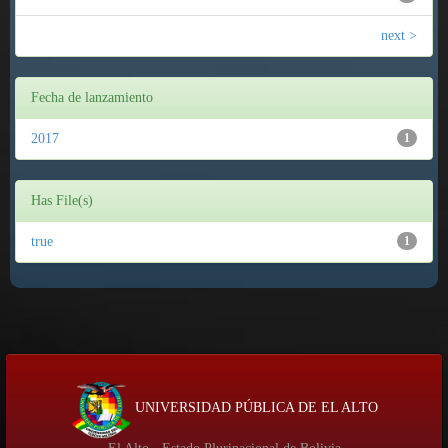
next >
Fecha de lanzamiento
2017
1
Has File(s)
true
1
UNIVERSIDAD PÚBLICA DE EL ALTO