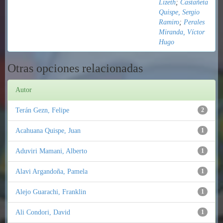
Lizeth
;
Castañeta
Quispe, Sergio
Ramiro
;
Perales
Miranda, Víctor
Hugo
Otras opciones relacionadas
Autor
Terán Gezn, Felipe
2
Acahuana Quispe, Juan
1
Aduviri Mamani, Alberto
1
Alavi Argandoña, Pamela
1
Alejo Guarachi, Franklin
1
Ali Condori, David
1