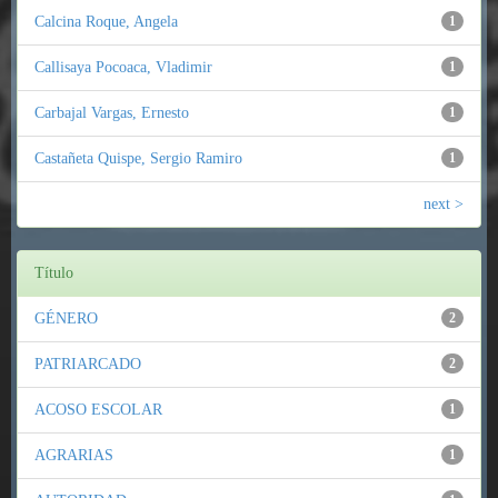
Calcina Roque, Angela
1
Callisaya Pocoaca, Vladimir
1
Carbajal Vargas, Ernesto
1
Castañeta Quispe, Sergio Ramiro
1
next >
Título
GÉNERO
2
PATRIARCADO
2
ACOSO ESCOLAR
1
AGRARIAS
1