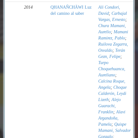
2014
QHANAÑCHÄWI Luz
Ali Condori,
del camino al saber
David
;
Carbajal
Vargas, Ernesto
;
Chura Mamani,
Aurelio
;
Mamani
Ramirez, Pablo
;
Ruilova Zegarra,
Osvaldo
;
Terán
Gezn, Felipe
;
Turpo
Choquehuanca,
Aureliano
;
Calcina Roque,
Angela
;
Choque
Calderón, Leydi
Lizeth
;
Alejo
Guarachi,
Franklin
;
Alavi
Argandoña,
Pamela
;
Quispe
Mamani, Salvador
Gonzalo
;