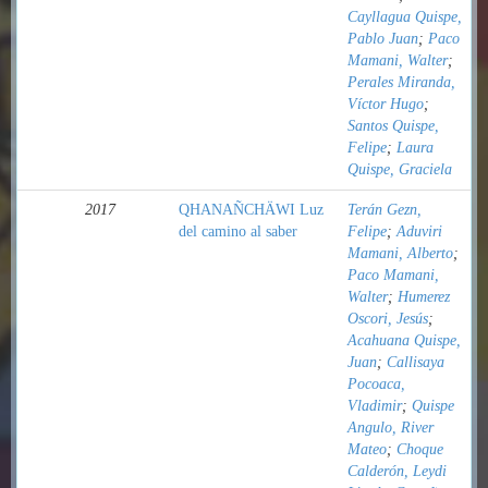
Cayllagua Quispe,
Pablo Juan
;
Paco
Mamani, Walter
;
Perales Miranda,
Víctor Hugo
;
Santos Quispe,
Felipe
;
Laura
Quispe, Graciela
2017
QHANAÑCHÄWI Luz
Terán Gezn,
del camino al saber
Felipe
;
Aduviri
Mamani, Alberto
;
Paco Mamani,
Walter
;
Humerez
Oscori, Jesús
;
Acahuana Quispe,
Juan
;
Callisaya
Pocoaca,
Vladimir
;
Quispe
Angulo, River
Mateo
;
Choque
Calderón, Leydi