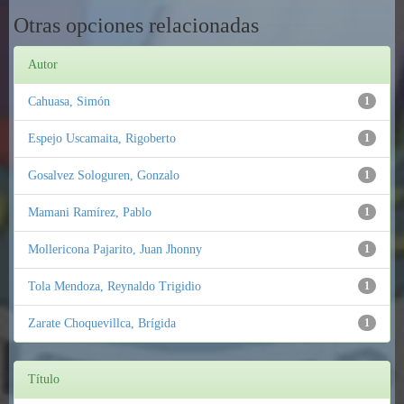
Otras opciones relacionadas
Autor
Cahuasa, Simón
1
Espejo Uscamaita, Rigoberto
1
Gosalvez Sologuren, Gonzalo
1
Mamani Ramírez, Pablo
1
Mollericona Pajarito, Juan Jhonny
1
Tola Mendoza, Reynaldo Trigidio
1
Zarate Choquevillca, Brígida
1
Título