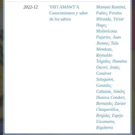
2022-12
YATI AMAWT'A
Mamani Ramírez,
Conocimientos y saber
Pablo
;
Perales
de los sabios
Miranda, Víctor
Hugo
;
Mollericona
Pajarito, Juan
Jhonny
;
Tola
Mendoza,
Reynaldo
Trigidio
;
Humérez
Oscori, Jesús
;
Gosalvez
Sologuren,
Gonzalo
;
Cahuasa, Simón
;
Huanca Condori,
Bernardo
;
Zarate
Choquevillca,
Brígida
;
Espejo
Uscamaita,
Rigoberto