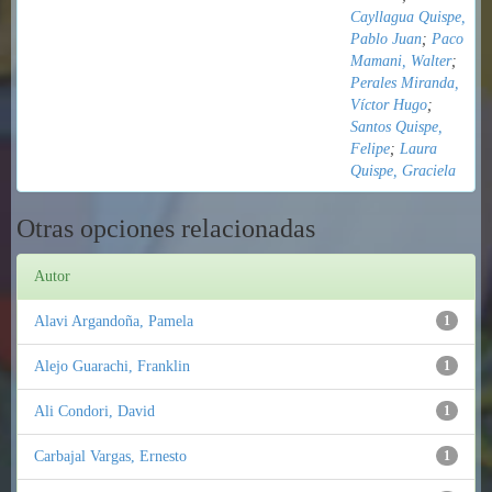
Cayllagua Quispe,
Pablo Juan
;
Paco
Mamani, Walter
;
Perales Miranda,
Víctor Hugo
;
Santos Quispe,
Felipe
;
Laura
Quispe, Graciela
Otras opciones relacionadas
Autor
Alavi Argandoña, Pamela
1
Alejo Guarachi, Franklin
1
Ali Condori, David
1
Carbajal Vargas, Ernesto
1