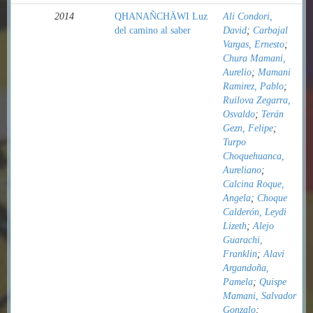
2014
QHANAÑCHÄWI Luz
Ali Condori,
del camino al saber
David
;
Carbajal
Vargas, Ernesto
;
Chura Mamani,
Aurelio
;
Mamani
Ramirez, Pablo
;
Ruilova Zegarra,
Osvaldo
;
Terán
Gezn, Felipe
;
Turpo
Choquehuanca,
Aureliano
;
Calcina Roque,
Angela
;
Choque
Calderón, Leydi
Lizeth
;
Alejo
Guarachi,
Franklin
;
Alavi
Argandoña,
Pamela
;
Quispe
Mamani, Salvador
Gonzalo
;