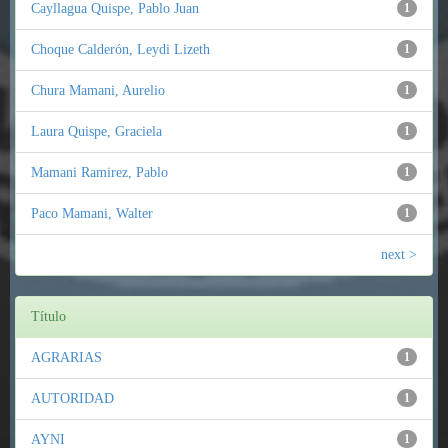
Cayllagua Quispe, Pablo Juan
1
Choque Calderón, Leydi Lizeth
1
Chura Mamani, Aurelio
1
Laura Quispe, Graciela
1
Mamani Ramirez, Pablo
1
Paco Mamani, Walter
1
next >
Título
AGRARIAS
1
AUTORIDAD
1
AYNI
1