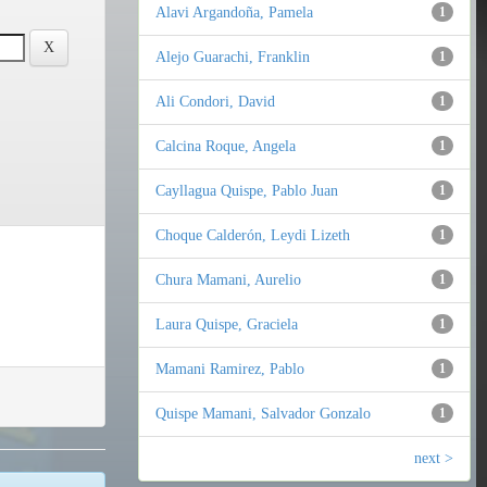
Alavi Argandoña, Pamela
1
Alejo Guarachi, Franklin
1
Ali Condori, David
1
Calcina Roque, Angela
1
Cayllagua Quispe, Pablo Juan
1
Choque Calderón, Leydi Lizeth
1
Chura Mamani, Aurelio
1
Laura Quispe, Graciela
1
Mamani Ramirez, Pablo
1
Quispe Mamani, Salvador Gonzalo
1
next >