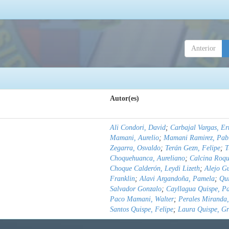
Anterior
Autor(es)
Ali Condori, David
;
Carbajal Vargas, Er
Mamani, Aurelio
;
Mamani Ramirez, Pab
Zegarra, Osvaldo
;
Terán Gezn, Felipe
;
T
Choquehuanca, Aureliano
;
Calcina Roqu
Choque Calderón, Leydi Lizeth
;
Alejo G
Franklin
;
Alavi Argandoña, Pamela
;
Qu
Salvador Gonzalo
;
Cayllagua Quispe, P
Paco Mamani, Walter
;
Perales Miranda,
Santos Quispe, Felipe
;
Laura Quispe, Gr