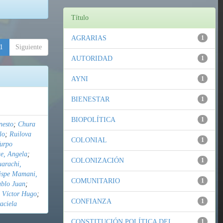
Título
AGRARIAS
1
1
Siguiente
AUTORIDAD
1
AYNI
1
BIENESTAR
1
BIOPOLÍTICA
1
nesto
;
Chura
lo
;
Ruilova
COLONIAL
1
urpo
e, Angela
;
COLONIZACIÓN
1
uarachi,
ispe Mamani,
COMUNITARIO
1
ablo Juan
;
 Víctor Hugo
;
CONFIANZA
1
aciela
CONSTITUCIÓN POLÍTICA DEL
1