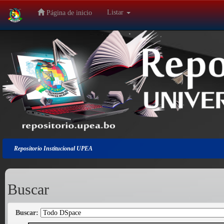
Listar
Página de inicio
Salir
de
la
navegación
Repositorio Institucional UPEA
Buscar
Buscar: