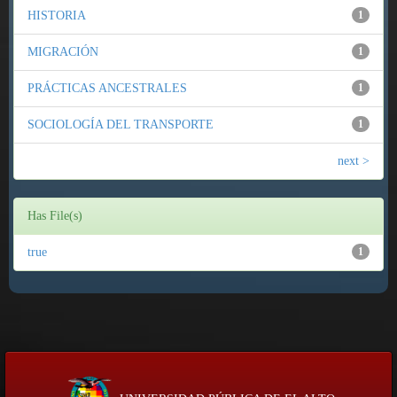
HISTORIA
1
MIGRACIÓN
1
PRÁCTICAS ANCESTRALES
1
SOCIOLOGÍA DEL TRANSPORTE
1
next >
Has File(s)
true
1