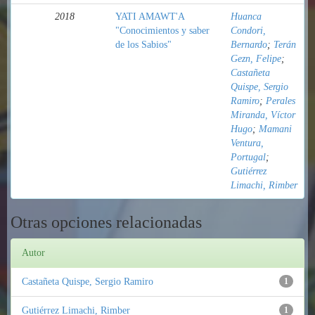
2018
YATI AMAWT'A
Huanca
"Conocimientos y saber
Condori,
de los Sabios"
Bernardo
;
Terán
Gezn, Felipe
;
Castañeta
Quispe, Sergio
Ramiro
;
Perales
Miranda, Víctor
Hugo
;
Mamani
Ventura,
Portugal
;
Gutiérrez
Limachi, Rimber
Otras opciones relacionadas
Autor
Castañeta Quispe, Sergio Ramiro
1
Gutiérrez Limachi, Rimber
1