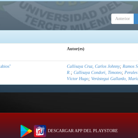
Anterior
Autor(es)
abios"
Callisaya Cruz, Carlos Johnny
;
Ramos Sa
R.
;
Callisaya Condori, Timoteo
;
Perales
Víctor Hugo
;
Verástegui Gallardo, Marí
DESCARGAR APP DEL PLAYSTORE