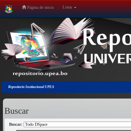
Listar
Página de inicio
Salir
de
la
navegación
Repositorio Institucional UPEA
Buscar
Buscar: