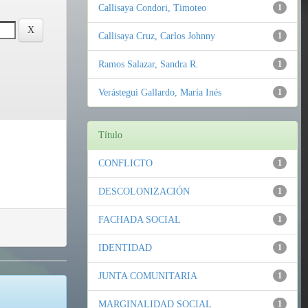
Callisaya Condori, Timoteo
1
Callisaya Cruz, Carlos Johnny
1
Ramos Salazar, Sandra R.
1
Verástegui Gallardo, María Inés
1
Título
CONFLICTO
1
DESCOLONIZACIÓN
1
FACHADA SOCIAL
1
IDENTIDAD
1
JUNTA COMUNITARIA
1
MARGINALIDAD SOCIAL
1