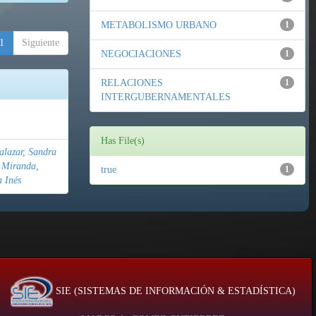
METABOLISMO URBANO
1
1
Siguiente
NEGOCIACIONES
1
RELACIONES
1
INTERGUBERNAMENTALES
Has File(s)
lazar, Sandra
 Miranda,
true
1
a Inés
SIE (SISTEMAS DE INFORMACIÓN & ESTADÍSTICA)