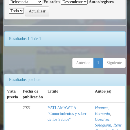
En orden
Autor/registro
Resultados 1-1 de 1.
Anterior
1
Siguiente
Resultados por ítem:
Vista
Fecha de
Título
Autor(es)
previa
publicación
2021
YATI AMAWT'A
Huanca,
"Conocimientos y saber
Bernardo
;
de los Sabios"
Gosalvez
Sologuren, Rene