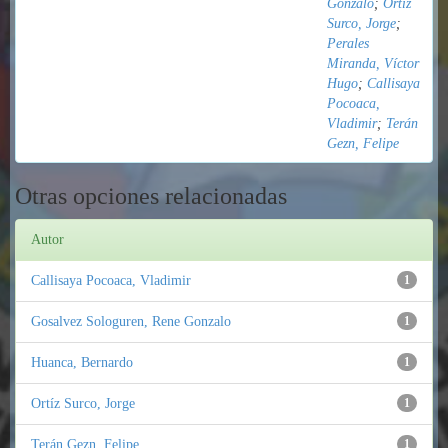
Gonzalo
;
Ortíz
Surco, Jorge
;
Perales
Miranda, Víctor
Hugo
;
Callisaya
Pocoaca,
Vladimir
;
Terán
Gezn, Felipe
Otras opciones relacionadas
Autor
Callisaya Pocoaca, Vladimir
1
Gosalvez Sologuren, Rene Gonzalo
1
Huanca, Bernardo
1
Ortíz Surco, Jorge
1
Terán Gezn, Felipe
1