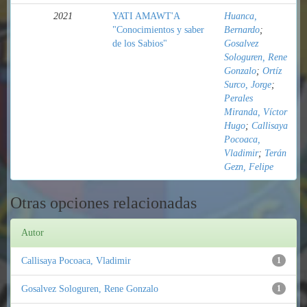
2021
YATI AMAWT'A
Huanca,
"Conocimientos y saber
Bernardo
;
de los Sabios"
Gosalvez
Sologuren, Rene
Gonzalo
;
Ortíz
Surco, Jorge
;
Perales
Miranda, Víctor
Hugo
;
Callisaya
Pocoaca,
Vladimir
;
Terán
Gezn, Felipe
Otras opciones relacionadas
Autor
Callisaya Pocoaca, Vladimir
1
Gosalvez Sologuren, Rene Gonzalo
1