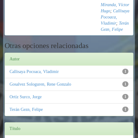
Miranda, Víctor
Hugo
;
Callisaya
Pocoaca,
Vladimir
;
Terán
Gezn, Felipe
Otras opciones relacionadas
Autor
Callisaya Pocoaca, Vladimir
1
Gosalvez Sologuren, Rene Gonzalo
1
Ortíz Surco, Jorge
1
Terán Gezn, Felipe
1
Título