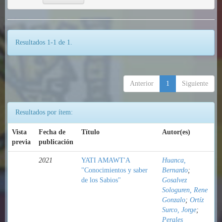
Resultados 1-1 de 1.
Anterior
1
Siguiente
Resultados por ítem:
Vista
Fecha de
Título
Autor(es)
previa
publicación
2021
YATI AMAWT'A
Huanca,
"Conocimientos y saber
Bernardo
;
de los Sabios"
Gosalvez
Sologuren, Rene
Gonzalo
;
Ortíz
Surco, Jorge
;
Perales