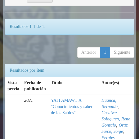
Resultados 1-1 de 1.
Anterior
1
Siguiente
Resultados por ítem:
Vista
Fecha de
Título
Autor(es)
previa
publicación
2021
YATI AMAWT'A
Huanca,
"Conocimientos y saber
Bernardo
;
de los Sabios"
Gosalvez
Sologuren, Rene
Gonzalo
;
Ortíz
Surco, Jorge
;
Perales