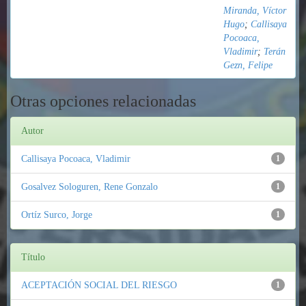
Miranda, Víctor
Hugo
;
Callisaya
Pocoaca,
Vladimir
;
Terán
Gezn, Felipe
Otras opciones relacionadas
Autor
Callisaya Pocoaca, Vladimir
1
Gosalvez Sologuren, Rene Gonzalo
1
Ortíz Surco, Jorge
1
Título
ACEPTACIÓN SOCIAL DEL RIESGO
1