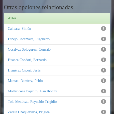
Otras opciones relacionadas
Autor
Cahuasa, Simón
1
Espejo Uscamaita, Rigoberto
1
Gosalvez Sologuren, Gonzalo
1
Huanca Condori, Bernardo
1
Humérez Oscori, Jesús
1
Mamani Ramírez, Pablo
1
Mollericona Pajarito, Juan Jhonny
1
Tola Mendoza, Reynaldo Trigidio
1
Zarate Choquevillca, Brígida
1