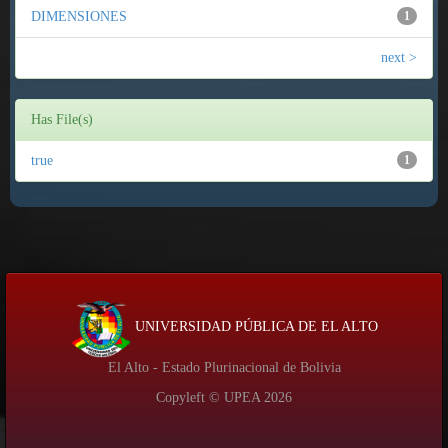
DIMENSIONES
1
next >
Has File(s)
true
1
UNIVERSIDAD PÚBLICA DE EL ALTO
El Alto - Estado Plurinacional de Bolivia
Copyleft © UPEA
2026