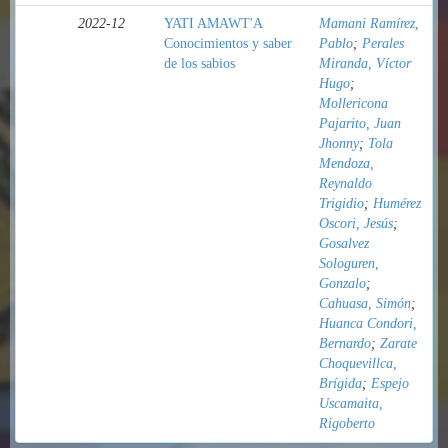
2022-12
YATI AMAWT'A
Mamani Ramírez,
Conocimientos y saber
Pablo
;
Perales
de los sabios
Miranda, Víctor
Hugo
;
Mollericona
Pajarito, Juan
Jhonny
;
Tola
Mendoza,
Reynaldo
Trigidio
;
Humérez
Oscori, Jesús
;
Gosalvez
Sologuren,
Gonzalo
;
Cahuasa, Simón
;
Huanca Condori,
Bernardo
;
Zarate
Choquevillca,
Brígida
;
Espejo
Uscamaita,
Rigoberto