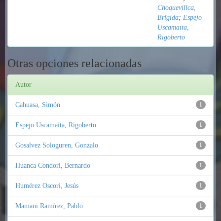
Choquevillca,
Brígida
;
Espejo
Uscamaita,
Rigoberto
Otras opciones relacionadas
Autor
Cahuasa, Simón
1
Espejo Uscamaita, Rigoberto
1
Gosalvez Sologuren, Gonzalo
1
Huanca Condori, Bernardo
1
Humérez Oscori, Jesús
1
Mamani Ramírez, Pablo
1