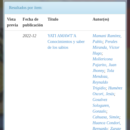
Resultados por ítem:
Vista
Fecha de
Título
Autor(es)
previa
publicación
2022-12
YATI AMAWT'A
Mamani Ramírez,
Conocimientos y saber
Pablo
;
Perales
de los sabios
Miranda, Víctor
Hugo
;
Mollericona
Pajarito, Juan
Jhonny
;
Tola
Mendoza,
Reynaldo
Trigidio
;
Humérez
Oscori, Jesús
;
Gosalvez
Sologuren,
Gonzalo
;
Cahuasa, Simón
;
Huanca Condori,
Bernardo
;
Zarate