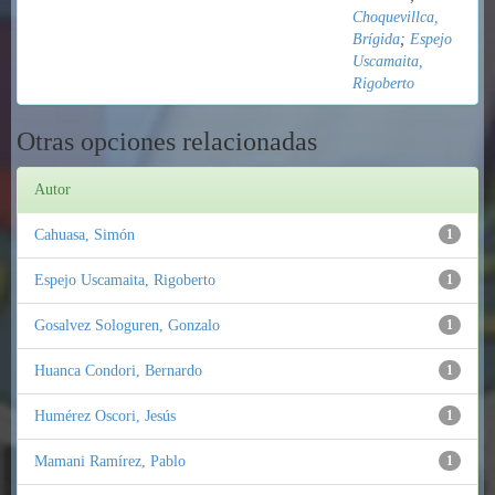
Choquevillca,
Brígida
;
Espejo
Uscamaita,
Rigoberto
Otras opciones relacionadas
Autor
Cahuasa, Simón
1
Espejo Uscamaita, Rigoberto
1
Gosalvez Sologuren, Gonzalo
1
Huanca Condori, Bernardo
1
Humérez Oscori, Jesús
1
Mamani Ramírez, Pablo
1