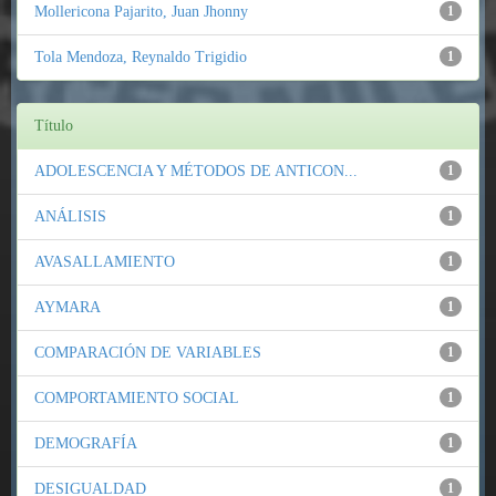
Mollericona Pajarito, Juan Jhonny
1
Tola Mendoza, Reynaldo Trigidio
1
Título
ADOLESCENCIA Y MÉTODOS DE ANTICON...
1
ANÁLISIS
1
AVASALLAMIENTO
1
AYMARA
1
COMPARACIÓN DE VARIABLES
1
COMPORTAMIENTO SOCIAL
1
DEMOGRAFÍA
1
DESIGUALDAD
1