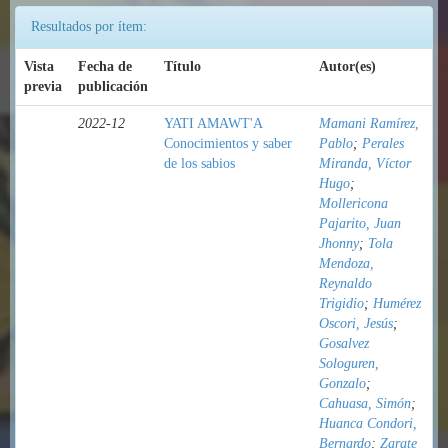
Resultados por ítem:
Vista
Fecha de
Título
Autor(es)
previa
publicación
2022-12
YATI AMAWT'A
Mamani Ramírez,
Conocimientos y saber
Pablo
;
Perales
de los sabios
Miranda, Víctor
Hugo
;
Mollericona
Pajarito, Juan
Jhonny
;
Tola
Mendoza,
Reynaldo
Trigidio
;
Humérez
Oscori, Jesús
;
Gosalvez
Sologuren,
Gonzalo
;
Cahuasa, Simón
;
Huanca Condori,
Bernardo
;
Zarate