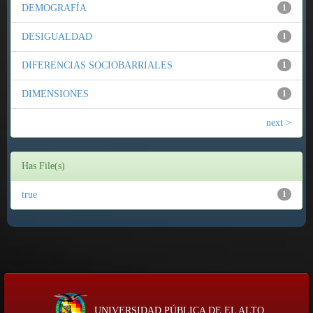
DEMOGRAFÍA
1
DESIGUALDAD
1
DIFERENCIAS SOCIOBARRIALES
1
DIMENSIONES
1
next >
Has File(s)
true
1
UNIVERSIDAD PÚBLICA DE EL ALTO