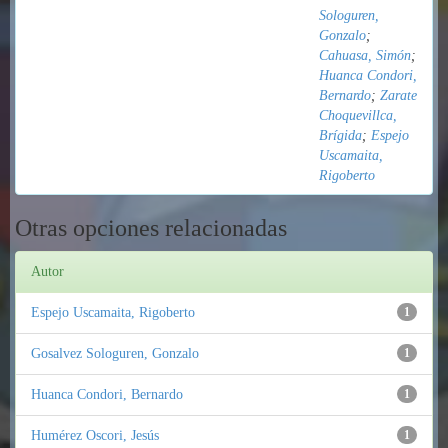
Sologuren,
Gonzalo
;
Cahuasa, Simón
;
Huanca Condori,
Bernardo
;
Zarate
Choquevillca,
Brígida
;
Espejo
Uscamaita,
Rigoberto
Otras opciones relacionadas
Autor
Espejo Uscamaita, Rigoberto
1
Gosalvez Sologuren, Gonzalo
1
Huanca Condori, Bernardo
1
Humérez Oscori, Jesús
1