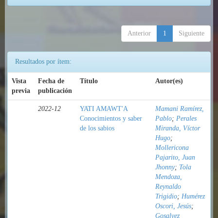
Anterior
1
Siguiente
Resultados por ítem:
Vista
Fecha de
Título
Autor(es)
previa
publicación
2022-12
YATI AMAWT'A
Mamani Ramírez,
Conocimientos y saber
Pablo
;
Perales
de los sabios
Miranda, Víctor
Hugo
;
Mollericona
Pajarito, Juan
Jhonny
;
Tola
Mendoza,
Reynaldo
Trigidio
;
Humérez
Oscori, Jesús
;
Gosalvez