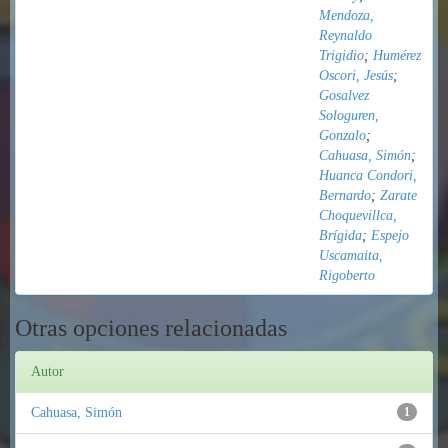
Mendoza,
Reynaldo
Trigidio
;
Humérez
Oscori, Jesús
;
Gosalvez
Sologuren,
Gonzalo
;
Cahuasa, Simón
;
Huanca Condori,
Bernardo
;
Zarate
Choquevillca,
Brígida
;
Espejo
Uscamaita,
Rigoberto
Otras opciones relacionadas
Autor
Cahuasa, Simón
1