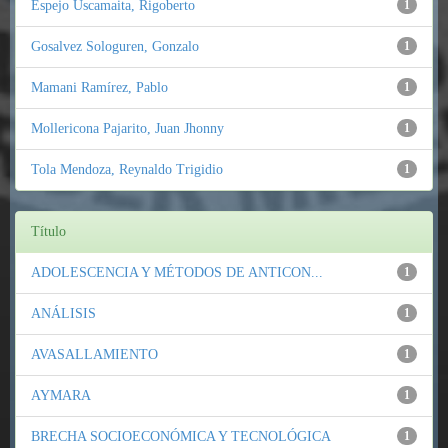
Espejo Uscamaita, Rigoberto
1
Gosalvez Sologuren, Gonzalo
1
Mamani Ramírez, Pablo
1
Mollericona Pajarito, Juan Jhonny
1
Tola Mendoza, Reynaldo Trigidio
1
Título
ADOLESCENCIA Y MÉTODOS DE ANTICON...
1
ANÁLISIS
1
AVASALLAMIENTO
1
AYMARA
1
BRECHA SOCIOECONÓMICA Y TECNOLÓGICA
1