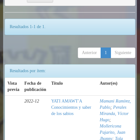
Resultados 1-1 de 1.
Anterior
1
Siguiente
Resultados por ítem:
Vista
Fecha de
Título
Autor(es)
previa
publicación
2022-12
YATI AMAWT'A
Mamani Ramírez,
Conocimientos y saber
Pablo
;
Perales
de los sabios
Miranda, Víctor
Hugo
;
Mollericona
Pajarito, Juan
Jhonny
;
Tola