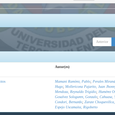
Anterior
Autor(es)
bios
Mamani Ramírez, Pablo
;
Perales Mirand
Hugo
;
Mollericona Pajarito, Juan Jhonn
Mendoza, Reynaldo Trigidio
;
Humérez Os
Gosalvez Sologuren, Gonzalo
;
Cahuasa, 
Condori, Bernardo
;
Zarate Choquevillca,
Espejo Uscamaita, Rigoberto