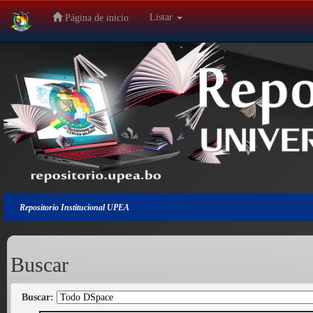
Listar
Página de inicio
Salir
de
la
navegación
Repositorio Institucional UPEA
Buscar
Buscar: