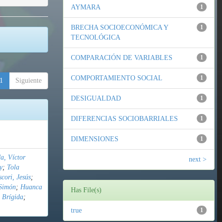
AYMARA
1
BRECHA SOCIOECONÓMICA Y
1
TECNOLÓGICA
COMPARACIÓN DE VARIABLES
1
COMPORTAMIENTO SOCIAL
1
1
Siguiente
DESIGUALDAD
1
DIFERENCIAS SOCIOBARRIALES
1
DIMENSIONES
1
a, Víctor
next >
y
;
Tola
cori, Jesús
;
Simón
;
Huanca
Has File(s)
 Brígida
;
true
1