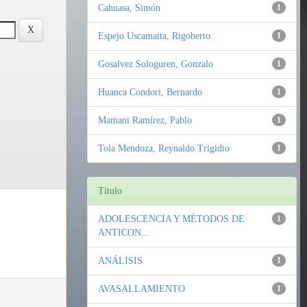
Cahuasa, Simón
1
Espejo Uscamaita, Rigoberto
1
Gosalvez Sologuren, Gonzalo
1
Huanca Condori, Bernardo
1
Mamani Ramírez, Pablo
1
Tola Mendoza, Reynaldo Trigidio
1
Título
ADOLESCENCIA Y MÉTODOS DE
1
ANTICON...
ANÁLISIS
1
AVASALLAMIENTO
1