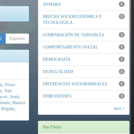
AYMARA
1
BRECHA SOCIOECONÓMICA Y
1
TECNOLÓGICA
COMPARACIÓN DE VARIABLES
1
1
Siguiente
COMPORTAMIENTO SOCIAL
1
DEMOGRAFÍA
1
DESIGUALDAD
1
DIFERENCIAS SOCIOBARRIALES
1
a, Víctor
y
;
Tola
DIMENSIONES
1
cori, Jesús
;
Simón
;
Huanca
next >
 Brígida
;
Has File(s)