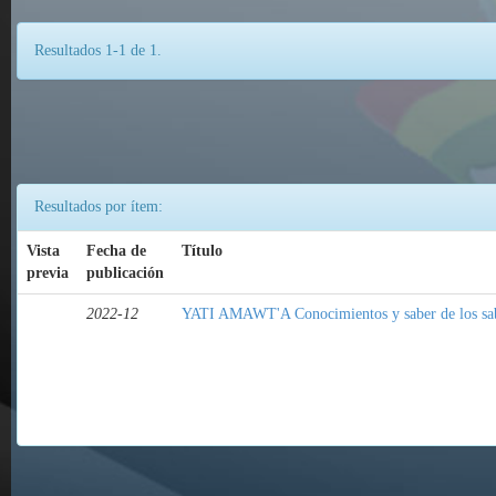
Resultados 1-1 de 1.
Resultados por ítem:
Vista
Fecha de
Título
previa
publicación
2022-12
YATI AMAWT'A Conocimientos y saber de los sa