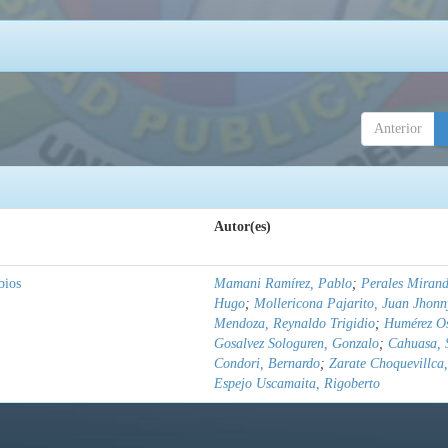
Anterior
Autor(es)
bios
Mamani Ramírez, Pablo
;
Perales Mirand
Hugo
;
Mollericona Pajarito, Juan Jhonn
Mendoza, Reynaldo Trigidio
;
Humérez Os
Gosalvez Sologuren, Gonzalo
;
Cahuasa, 
Condori, Bernardo
;
Zarate Choquevillca,
Espejo Uscamaita, Rigoberto