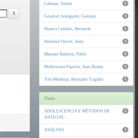
Cahuasa, Simón
1
Gosalvez Sologuren, Gonzalo
1
Huanca Condori, Bernardo
1
Humérez Oscori, Jesús
1
Mamani Ramírez, Pablo
1
Mollericona Pajarito, Juan Jhonny
1
Tola Mendoza, Reynaldo Trigidio
1
Título
ADOLESCENCIA Y MÉTODOS DE
1
ANTICON...
ANÁLISIS
1