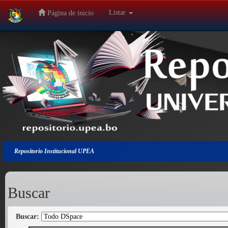
Listar
Página de inicio
Salir
de
la
navegación
Repositorio Institucional UPEA
Buscar
Buscar: