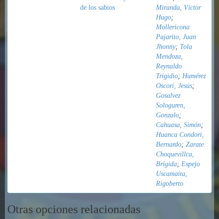
de los sabios
Miranda, Víctor
Hugo
;
Mollericona
Pajarito, Juan
Jhonny
;
Tola
Mendoza,
Reynaldo
Trigidio
;
Humérez
Oscori, Jesús
;
Gosalvez
Sologuren,
Gonzalo
;
Cahuasa, Simón
;
Huanca Condori,
Bernardo
;
Zarate
Choquevillca,
Brígida
;
Espejo
Uscamaita,
Rigoberto
Otras opciones relacionadas