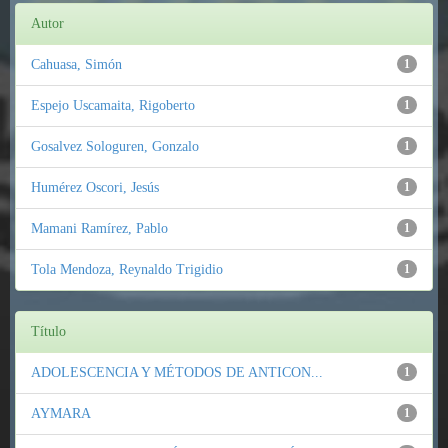
Autor
Cahuasa, Simón
1
Espejo Uscamaita, Rigoberto
1
Gosalvez Sologuren, Gonzalo
1
Humérez Oscori, Jesús
1
Mamani Ramírez, Pablo
1
Tola Mendoza, Reynaldo Trigidio
1
Título
ADOLESCENCIA Y MÉTODOS DE ANTICON...
1
AYMARA
1