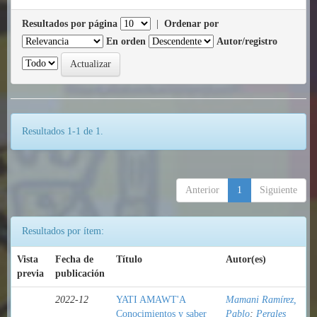
Resultados por página
|
Ordenar por
En orden
Autor/registro
Resultados 1-1 de 1.
Anterior
1
Siguiente
Resultados por ítem:
Vista
Fecha de
Título
Autor(es)
previa
publicación
2022-12
YATI AMAWT'A
Mamani Ramírez,
Conocimientos y saber
Pablo
;
Perales