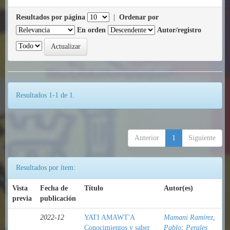
Resultados por página
|
Ordenar por
En orden
Autor/registro
Resultados 1-1 de 1.
Anterior
1
Siguiente
Resultados por ítem:
Vista
Fecha de
Título
Autor(es)
previa
publicación
2022-12
YATI AMAWT'A
Mamani Ramírez,
Conocimientos y saber
Pablo
;
Perales