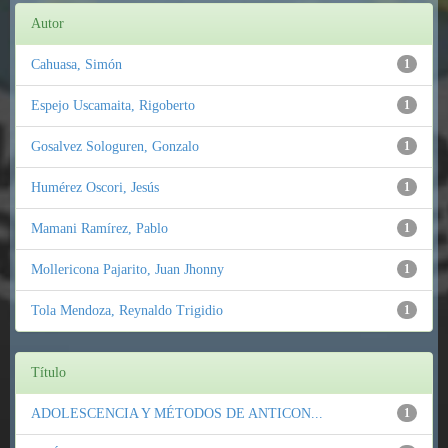
Autor
Cahuasa, Simón
1
Espejo Uscamaita, Rigoberto
1
Gosalvez Sologuren, Gonzalo
1
Humérez Oscori, Jesús
1
Mamani Ramírez, Pablo
1
Mollericona Pajarito, Juan Jhonny
1
Tola Mendoza, Reynaldo Trigidio
1
Título
ADOLESCENCIA Y MÉTODOS DE ANTICON...
1