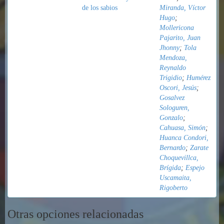
de los sabios
Miranda, Víctor
Hugo
;
Mollericona
Pajarito, Juan
Jhonny
;
Tola
Mendoza,
Reynaldo
Trigidio
;
Humérez
Oscori, Jesús
;
Gosalvez
Sologuren,
Gonzalo
;
Cahuasa, Simón
;
Huanca Condori,
Bernardo
;
Zarate
Choquevillca,
Brígida
;
Espejo
Uscamaita,
Rigoberto
Otras opciones relacionadas