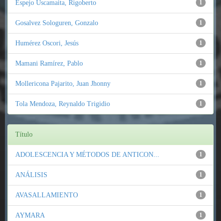
Espejo Uscamaita, Rigoberto
1
Gosalvez Sologuren, Gonzalo
1
Humérez Oscori, Jesús
1
Mamani Ramírez, Pablo
1
Mollericona Pajarito, Juan Jhonny
1
Tola Mendoza, Reynaldo Trigidio
1
Título
ADOLESCENCIA Y MÉTODOS DE ANTICON...
1
ANÁLISIS
1
AVASALLAMIENTO
1
AYMARA
1