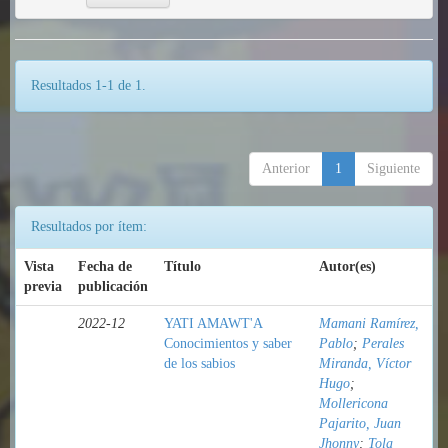
Resultados 1-1 de 1.
Anterior
1
Siguiente
Resultados por ítem:
Vista
Fecha de
Título
Autor(es)
previa
publicación
2022-12
YATI AMAWT'A
Mamani Ramírez,
Conocimientos y saber
Pablo
;
Perales
de los sabios
Miranda, Víctor
Hugo
;
Mollericona
Pajarito, Juan
Jhonny
;
Tola