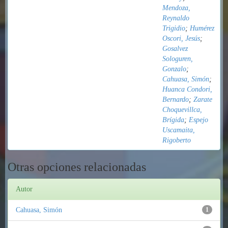
Mendoza,
Reynaldo
Trigidio
;
Humérez
Oscori, Jesús
;
Gosalvez
Sologuren,
Gonzalo
;
Cahuasa, Simón
;
Huanca Condori,
Bernardo
;
Zarate
Choquevillca,
Brígida
;
Espejo
Uscamaita,
Rigoberto
Otras opciones relacionadas
Autor
Cahuasa, Simón
1