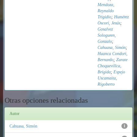
Mendoza,
Reynaldo
Trigidio
;
Humérez
Oscori, Jesús
;
Gosalvez
Sologuren,
Gonzalo
;
Cahuasa, Simón
;
Huanca Condori,
Bernardo
;
Zarate
Choquevillca,
Brígida
;
Espejo
Uscamaita,
Rigoberto
Otras opciones relacionadas
Autor
Cahuasa, Simón
1