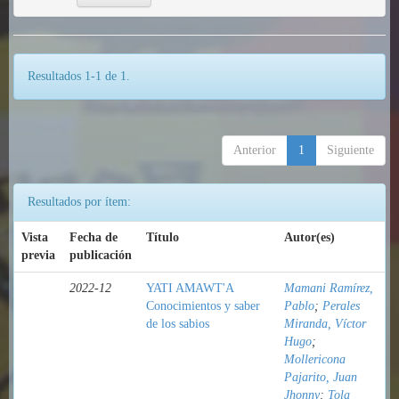
Resultados 1-1 de 1.
Anterior
1
Siguiente
Resultados por ítem:
Vista
Fecha de
Título
Autor(es)
previa
publicación
2022-12
YATI AMAWT'A
Mamani Ramírez,
Conocimientos y saber
Pablo
;
Perales
de los sabios
Miranda, Víctor
Hugo
;
Mollericona
Pajarito, Juan
Jhonny
;
Tola