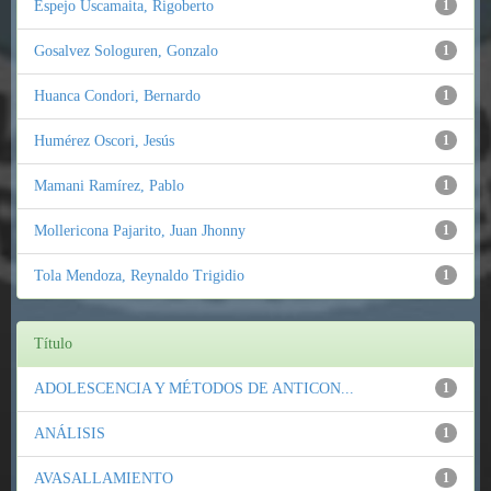
Espejo Uscamaita, Rigoberto
1
Gosalvez Sologuren, Gonzalo
1
Huanca Condori, Bernardo
1
Humérez Oscori, Jesús
1
Mamani Ramírez, Pablo
1
Mollericona Pajarito, Juan Jhonny
1
Tola Mendoza, Reynaldo Trigidio
1
Título
ADOLESCENCIA Y MÉTODOS DE ANTICON...
1
ANÁLISIS
1
AVASALLAMIENTO
1