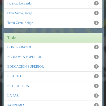
Huanca, Bernardo
1
Ortíz Surco, Jorge
1
Terán Gezn, Felipe
1
Título
CONTRABANDO
1
ECONOMÍA POPULAR
1
EDUCACIÓN SUPERIOR
1
EL ALTO
1
ESTRUCTURA
1
LA PAZ
1
PANDEMIA
1