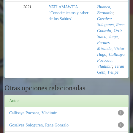
2021
YATI AMAWT'A
Huanca,
"Conocimientos y saber
Bernardo
;
de los Sabios"
Gosalvez
Sologuren, Rene
Gonzalo
;
Ortíz
Surco, Jorge
;
Perales
Miranda, Víctor
Hugo
;
Callisaya
Pocoaca,
Vladimir
;
Terán
Gezn, Felipe
Otras opciones relacionadas
Autor
Callisaya Pocoaca, Vladimir
1
Gosalvez Sologuren, Rene Gonzalo
1