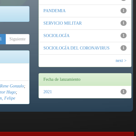
PANDEMIA
1
SERVICIO MILITAR
1
SOCIOLOGÍA
1
1
Siguiente
SOCIOLOGÍA DEL CORONAVIRUS
1
next >
Fecha de lanzamiento
 Rene Gonzalo
;
2021
1
ctor Hugo
;
n, Felipe