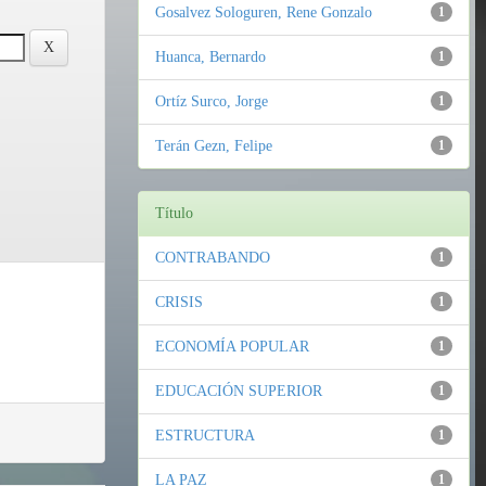
Gosalvez Sologuren, Rene Gonzalo
1
Huanca, Bernardo
1
Ortíz Surco, Jorge
1
Terán Gezn, Felipe
1
Título
CONTRABANDO
1
CRISIS
1
ECONOMÍA POPULAR
1
EDUCACIÓN SUPERIOR
1
ESTRUCTURA
1
LA PAZ
1