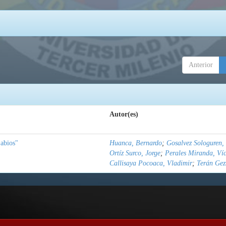
Anterior
Autor(es)
abios"
Huanca, Bernardo
;
Gosalvez Sologuren,
Ortíz Surco, Jorge
;
Perales Miranda, Ví
Callisaya Pocoaca, Vladimir
;
Terán Gez