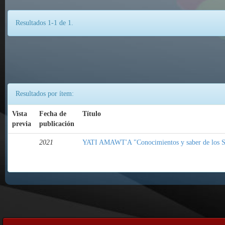
Resultados 1-1 de 1.
Resultados por ítem:
Vista
Fecha de
Título
previa
publicación
2021
YATI AMAWT'A "Conocimientos y saber de los S