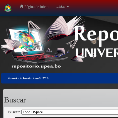
Listar
Página de inicio
Salir
de
la
navegación
Repositorio Institucional UPEA
Buscar
Buscar: