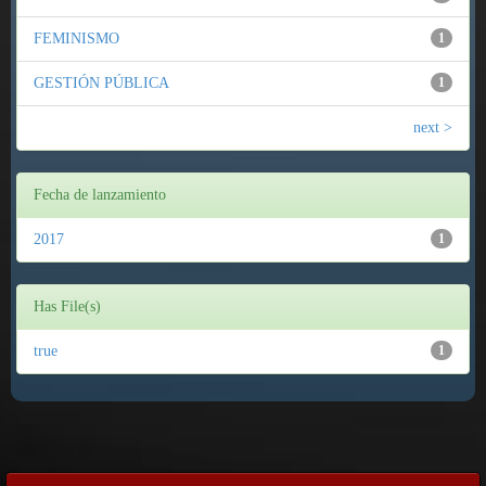
FEMINISMO
1
GESTIÓN PÚBLICA
1
next >
Fecha de lanzamiento
2017
1
Has File(s)
true
1