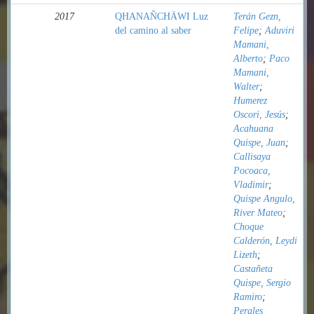
2017
QHANAÑCHÄWI Luz
Terán Gezn,
del camino al saber
Felipe
;
Aduviri
Mamani,
Alberto
;
Paco
Mamani,
Walter
;
Humerez
Oscori, Jesús
;
Acahuana
Quispe, Juan
;
Callisaya
Pocoaca,
Vladimir
;
Quispe Angulo,
River Mateo
;
Choque
Calderón, Leydi
Lizeth
;
Castañeta
Quispe, Sergio
Ramiro
;
Perales