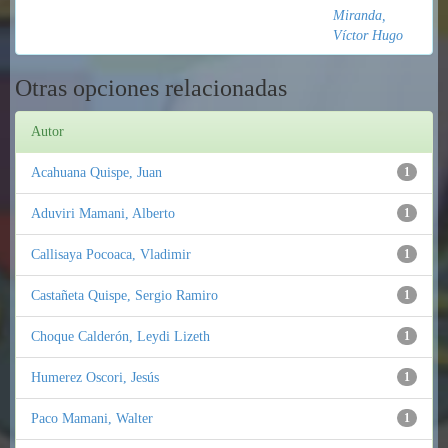
Miranda,
Víctor Hugo
Otras opciones relacionadas
Autor
Acahuana Quispe, Juan
1
Aduviri Mamani, Alberto
1
Callisaya Pocoaca, Vladimir
1
Castañeta Quispe, Sergio Ramiro
1
Choque Calderón, Leydi Lizeth
1
Humerez Oscori, Jesús
1
Paco Mamani, Walter
1